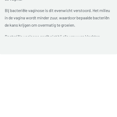
Bij bacteriële vaginose is dit evenwicht verstoord. Het milieu
in de vagina wordt minder zuur, waardoor bepaalde bacteriën
de kans krijgen om overmatig te groeien.
Bacteriële vaginose geeft niet bij alle vrouwen klachten.
Mogelijke
symptomen
zijn:
overvloedig slecht ruikende vaginale afscheiding
(visgeur);
grijze, melkachtige afscheiding;
lichte pijn tijdens het vrijen;
irritatie aan de vagina.
Mannen die seksueel contact hebben met een vrouw met
bacteriële vaginose, ondervinden zeldzaam klachten of