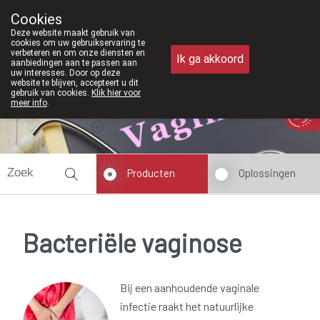
Vanaf februari 2026 zijn we voortaa
Cookies
Apotheek Meysen Peer
Deze website maakt gebruik van
011/610300
cookies om uw gebruikservaring te
verbeteren en om onze diensten en
Ik ga akkoord
aanbiedingen aan te passen aan
uw interesses. Door op deze
website te blijven, accepteert u dit
gebruik van cookies.
Klik hier voor
meer info
.
Vandaag
Nu
gesloten
Producten
Oplossingen
Bacteriële vaginose
Bij een aanhoudende vaginale
infectie raakt het natuurlijke