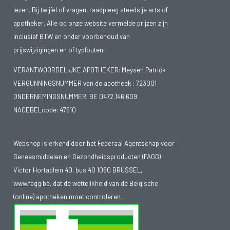
lezen. Bij twijfel of vragen, raadpleeg steeds je arts of
apotheker. Alle op onze website vermelde prijzen zijn
inclusief BTW en onder voorbehoud van
prijswijzigingen en of typfouten.
VERANTWOORDELIJKE APOTHEKER: Meysen Patrick
VERGUNNINGSNUMMER van de apotheek :
723001
ONDERNEMINGSNUMMER:
BE 0472.146.609
NACEBELcode: 47910
Webshop is erkend door het Federaal Agentschap voor
Geneesmiddelen en Gezondheidsproducten (FAGG)
Victor Hortaplein 40, bus 40 1060 BRUSSEL,
www.fagg.be
, dat de wettelikheid van de Belgische
(online) apotheken moet controleren.