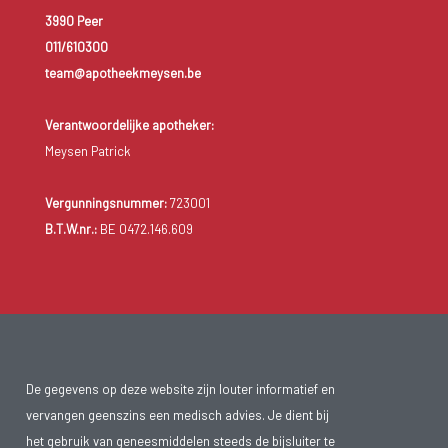
3990 Peer
011/610300
team@apotheekmeysen.be
Verantwoordelijke apotheker:
Meysen Patrick
Vergunningsnummer:
723001
B.T.W.nr.:
BE 0472.146.609
De gegevens op deze website zijn louter informatief en
vervangen geenszins een medisch advies. Je dient bij
het gebruik van geneesmiddelen steeds de bijsluiter te