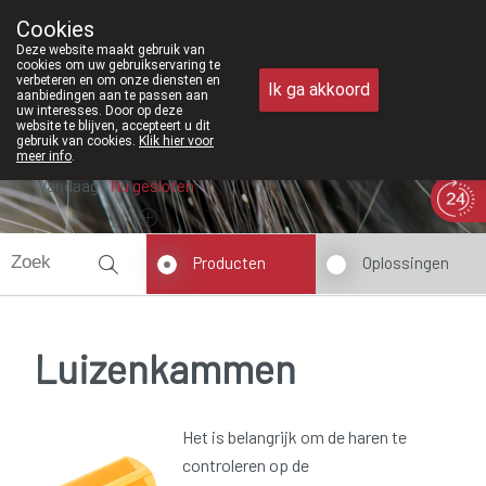
Vanaf februari 2026 zijn
Cookies
Apotheek Meysen Peer
Deze website maakt gebruik van
011/610300
cookies om uw gebruikservaring te
verbeteren en om onze diensten en
Ik ga akkoord
aanbiedingen aan te passen aan
uw interesses. Door op deze
website te blijven, accepteert u dit
gebruik van cookies.
Klik hier voor
meer info
.
Vandaag
Nu
gesloten
Producten
Oplossingen
Luizenkammen
Het is belangrijk om de haren te
controleren op de