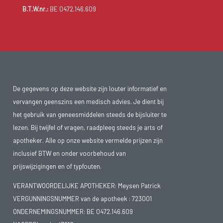
B.T.W.nr.:
BE 0472.146.609
De gegevens op deze website zijn louter informatief en
vervangen geenszins een medisch advies. Je dient bij
het gebruik van geneesmiddelen steeds de bijsluiter te
lezen. Bij twijfel of vragen, raadpleeg steeds je arts of
apotheker. Alle op onze website vermelde prijzen zijn
inclusief BTW en onder voorbehoud van
prijswijzigingen en of typfouten.
VERANTWOORDELIJKE APOTHEKER: Meysen Patrick
VERGUNNINGSNUMMER van de apotheek :
723001
ONDERNEMINGSNUMMER:
BE 0472.146.609