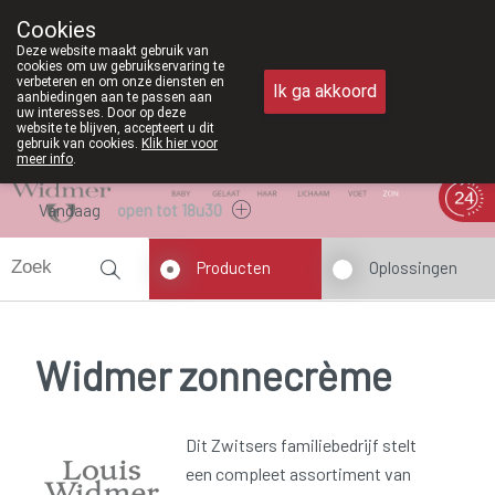
Vanaf februari 2026 zij
Cookies
Apotheek Meysen Peer
Deze website maakt gebruik van
011/610300
cookies om uw gebruikservaring te
verbeteren en om onze diensten en
Ik ga akkoord
aanbiedingen aan te passen aan
uw interesses. Door op deze
website te blijven, accepteert u dit
gebruik van cookies.
Klik hier voor
meer info
.
Vandaag
open tot 18u30
Producten
Oplossingen
Widmer zonnecrème
Dit Zwitsers familiebedrijf stelt
een compleet assortiment van