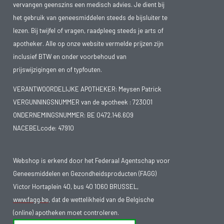
vervangen geenszins een medisch advies. Je dient bij
het gebruik van geneesmiddelen steeds de bijsluiter te
lezen. Bij twijfel of vragen, raadpleeg steeds je arts of
apotheker. Alle op onze website vermelde prijzen zijn
inclusief BTW en onder voorbehoud van
prijswijzigingen en of typfouten.
VERANTWOORDELIJKE APOTHEKER: Meysen Patrick
VERGUNNINGSNUMMER van de apotheek :
723001
ONDERNEMINGSNUMMER:
BE 0472.146.609
NACEBELcode: 47910
Webshop is erkend door het Federaal Agentschap voor
Geneesmiddelen en Gezondheidsproducten (FAGG)
Victor Hortaplein 40, bus 40 1060 BRUSSEL,
www.fagg.be
, dat de wettelikheid van de Belgische
(online) apotheken moet controleren.