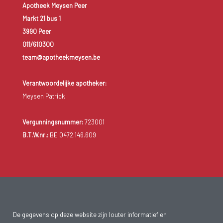
Apotheek Meysen Peer
Markt 21 bus 1
3990 Peer
011/610300
team@apotheekmeysen.be
Verantwoordelijke apotheker:
Meysen Patrick
Vergunningsnummer:
723001
B.T.W.nr.:
BE 0472.146.609
De gegevens op deze website zijn louter informatief en