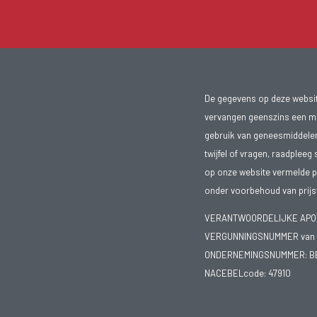
De gegevens op deze website
vervangen geenszins een med
gebruik van geneesmiddelen s
twijfel of vragen, raadpleeg 
op onze website vermelde pr
onder voorbehoud van prijsw
VERANTWOORDELIJKE APOTH
VERGUNNINGSNUMMER van d
ONDERNEMINGSNUMMER:
B
NACEBELcode: 47910