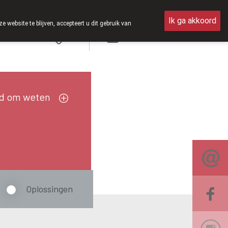
aterdag open van 8u30 tot 12u30.
Ik ga akkoord
ebsite te blijven, accepteert u dit gebruik van
Aanmelden
FR
d om weten
Oplossingen