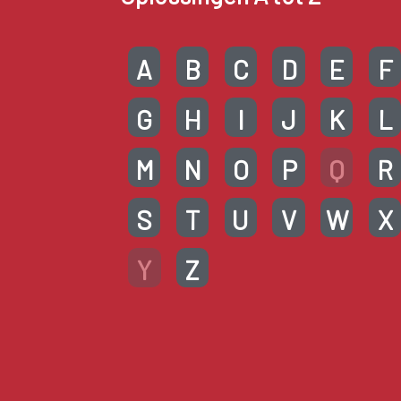
A
B
C
D
E
F
G
H
I
J
K
L
M
N
O
P
Q
R
S
T
U
V
W
X
Y
Z