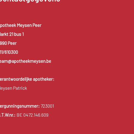
potheek Meysen Peer
arkt 21 bus 1
990 Peer
11/610300
eam@apotheekmeysen.be
erantwoordelijke apotheker:
eysen Patrick
ergunningsnummer:
723001
.T.W.nr.:
BE 0472.146.609