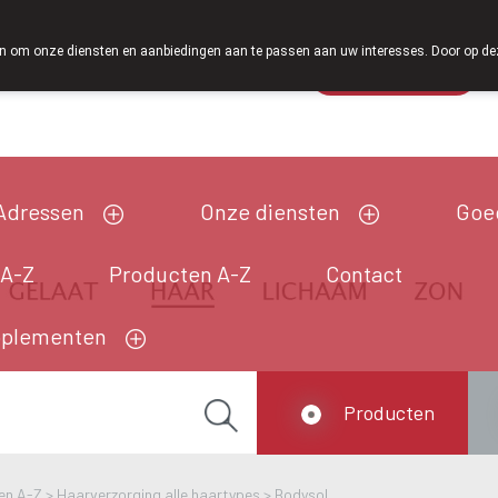
Vanaf februari 2026 zijn we voortaan ook weer op z
 om onze diensten en aanbiedingen aan te passen aan uw interesses. Door op deze w
Wachtdienst
Vandaag
Nu
gesloten
Adressen
Onze diensten
Goe
 A-Z
Producten A-Z
Contact
pplementen
Producten
en A-Z
>
Haarverzorging alle haartypes
>
Bodysol