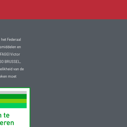
 het Federaal
smiddelen en
FAGG) Victor
1060 BRUSSEL,
telikheid van de
heken moet