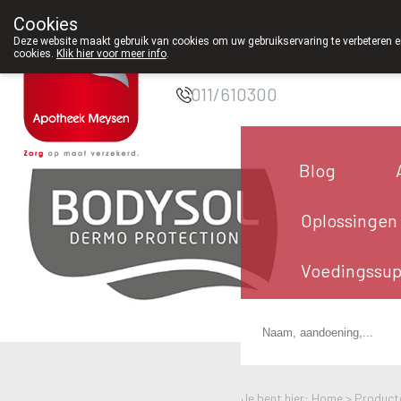
Cookies
Apotheek Meysen
Deze website maakt gebruik van cookies om uw gebruikservaring te verbeteren en
cookies.
Klik hier voor meer info
.
Peer
011/610300
Blog
Oplossingen
Voedingssu
Je bent hier: Home >
Product