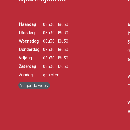
Maandag
08u30
18u30
A
Dinsdag
08u30
18u30
M
Woensdag
08u30
18u30
3
Donderdag
08u30
18u30
0
Vrijdag
08u30
18u30
t
Zaterdag
08u30
12u30
Zondag
gesloten
V
Volgende week
M
V
B