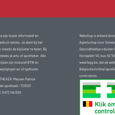
 zijn louter informatief en
Webshop is erkend door
isch advies. Je dient bij het
Agentschap voor Genee
teeds de bijsluiter te lezen. Bij
Gezondheidsproducten (
steeds je arts of apotheker. Alle
Hortaplein 40, bus 40 
ijzen zijn inclusief BTW en
www.fagg.be
, dat de wet
ijzigingen en of typfouten.
Belgische (online) apot
controleren.
EKER: Meysen Patrick
e apotheek :
723001
E 0472.146.609