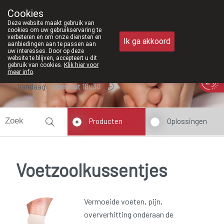
Vanaf februari 2026 zijn we voortaan 
Cookies
Apotheek Meysen Peer
Deze website maakt gebruik van
011/610300
cookies om uw gebruikservaring te
verbeteren en om onze diensten en
Ik ga akkoord
aanbiedingen aan te passen aan
uw interesses. Door op deze
website te blijven, accepteert u dit
gebruik van cookies.
Klik hier voor
meer info
.
Vandaag
open tot 18u30
Producten
Oplossingen
Voetzoolkussentjes
Vermoeide voeten, pijn,
oververhitting onderaan de