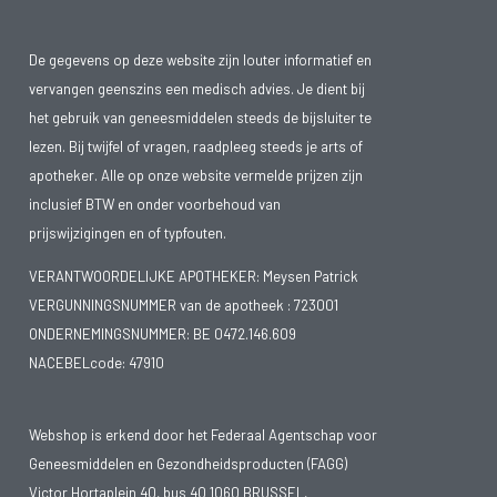
De gegevens op deze website zijn louter informatief en
vervangen geenszins een medisch advies. Je dient bij
het gebruik van geneesmiddelen steeds de bijsluiter te
lezen. Bij twijfel of vragen, raadpleeg steeds je arts of
apotheker. Alle op onze website vermelde prijzen zijn
inclusief BTW en onder voorbehoud van
prijswijzigingen en of typfouten.
VERANTWOORDELIJKE APOTHEKER: Meysen Patrick
VERGUNNINGSNUMMER van de apotheek :
723001
ONDERNEMINGSNUMMER:
BE 0472.146.609
NACEBELcode: 47910
Webshop is erkend door het Federaal Agentschap voor
Geneesmiddelen en Gezondheidsproducten (FAGG)
Victor Hortaplein 40, bus 40 1060 BRUSSEL,