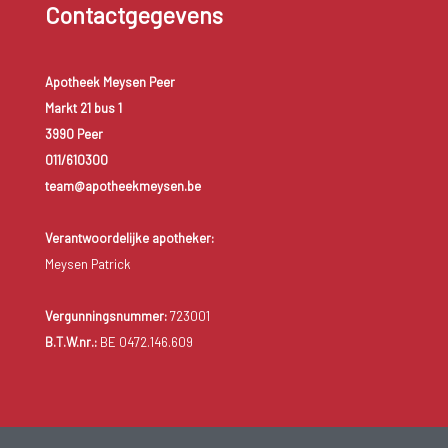
Contactgegevens
Apotheek Meysen Peer
Markt 21 bus 1
3990 Peer
011/610300
team@apotheekmeysen.be
Verantwoordelijke apotheker:
Meysen Patrick
Vergunningsnummer:
723001
B.T.W.nr.:
BE 0472.146.609