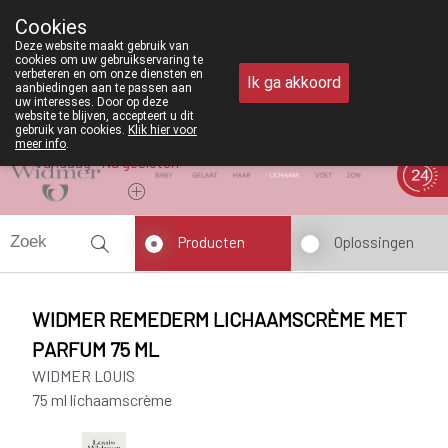
Vanaf februari 2026 zijn we voortaan oo
Cookies
Apotheek Meysen Peer
Deze website maakt gebruik van
011/610300
cookies om uw gebruikservaring te
verbeteren en om onze diensten en
Ik ga akkoord
aanbiedingen aan te passen aan
uw interesses. Door op deze
website te blijven, accepteert u dit
gebruik van cookies.
Klik hier voor
meer info
.
Vandaag
Nu
gesloten
Producten
Oplossingen
WIDMER REMEDERM LICHAAMSCRÈME MET
PARFUM 75 ML
WIDMER LOUIS
75 ml lichaamscrème