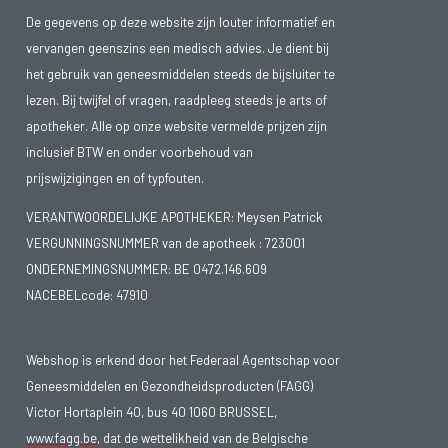
De gegevens op deze website zijn louter informatief en
vervangen geenszins een medisch advies. Je dient bij
het gebruik van geneesmiddelen steeds de bijsluiter te
lezen. Bij twijfel of vragen, raadpleeg steeds je arts of
apotheker. Alle op onze website vermelde prijzen zijn
inclusief BTW en onder voorbehoud van
prijswijzigingen en of typfouten.
VERANTWOORDELIJKE APOTHEKER: Meysen Patrick
VERGUNNINGSNUMMER van de apotheek :
723001
ONDERNEMINGSNUMMER:
BE 0472.146.609
NACEBELcode: 47910
Webshop is erkend door het Federaal Agentschap voor
Geneesmiddelen en Gezondheidsproducten (FAGG)
Victor Hortaplein 40, bus 40 1060 BRUSSEL,
www.fagg.be
, dat de wettelikheid van de Belgische