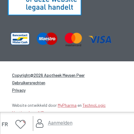
Copyright@2026 Apotheek Meysen Peer
-
Gebruikersrechten
-
Privacy
-
Website ontwikkeld door
MyPharma
en
TechnoLogic
Hosting door @iPower
Aanmelden
FR