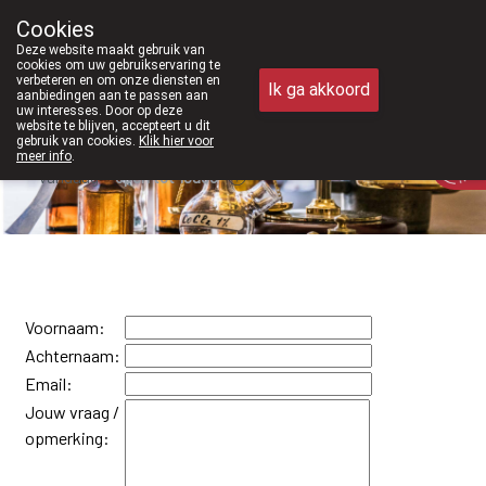
Vanaf februari 2026 zijn we voortaan o
Cookies
Apotheek Meysen Peer
Deze website maakt gebruik van
011/610300
cookies om uw gebruikservaring te
verbeteren en om onze diensten en
Ik ga akkoord
aanbiedingen aan te passen aan
uw interesses. Door op deze
website te blijven, accepteert u dit
gebruik van cookies.
Klik hier voor
meer info
.
Vandaag
open tot 18u30
Voornaam:
Achternaam:
Email:
Jouw vraag /
opmerking: