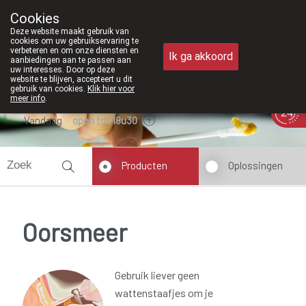
Vanaf februari 2026 zijn we voortaan 
Cookies
Apotheek Meysen Peer
Deze website maakt gebruik van
011/610300
cookies om uw gebruikservaring te
verbeteren en om onze diensten en
Ik ga akkoord
aanbiedingen aan te passen aan
uw interesses. Door op deze
website te blijven, accepteert u dit
gebruik van cookies.
Klik hier voor
meer info
.
Vandaag
open tot 18u30
Producten
Oplossingen
Oorsmeer
Gebruik liever geen
wattenstaafjes om je