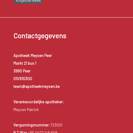
Volgende week
Contactgegevens
Apotheek Meysen Peer
Markt 21 bus 1
3990 Peer
011/610300
team@apotheekmeysen.be
Verantwoordelijke apotheker:
Meysen Patrick
Vergunningsnummer:
723001
B.T.W.nr.:
BE 0472.146.609