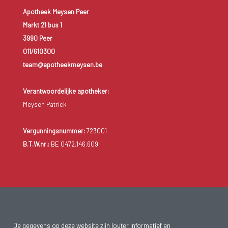
nog aanvullende behandelingen overwogen worden, zoals
Apotheek Meysen Peer
bijvoorbeeld angstbeheersing, ontspanningstechnieken,… .
Markt 21 bus 1
3990 Peer
011/610300
team@apotheekmeysen.be
Verantwoordelijke apotheker:
Meysen Patrick
Vergunningsnummer:
723001
B.T.W.nr.:
BE 0472.146.609
De gegevens op deze website zijn louter informatief en