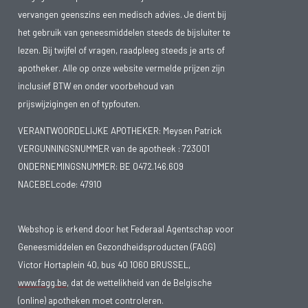
vervangen geenszins een medisch advies. Je dient bij
het gebruik van geneesmiddelen steeds de bijsluiter te
lezen. Bij twijfel of vragen, raadpleeg steeds je arts of
apotheker. Alle op onze website vermelde prijzen zijn
inclusief BTW en onder voorbehoud van
prijswijzigingen en of typfouten.
VERANTWOORDELIJKE APOTHEKER: Meysen Patrick
VERGUNNINGSNUMMER van de apotheek :
723001
ONDERNEMINGSNUMMER:
BE 0472.146.609
NACEBELcode: 47910
Webshop is erkend door het Federaal Agentschap voor
Geneesmiddelen en Gezondheidsproducten (FAGG)
Victor Hortaplein 40, bus 40 1060 BRUSSEL,
www.fagg.be
, dat de wettelikheid van de Belgische
(online) apotheken moet controleren.