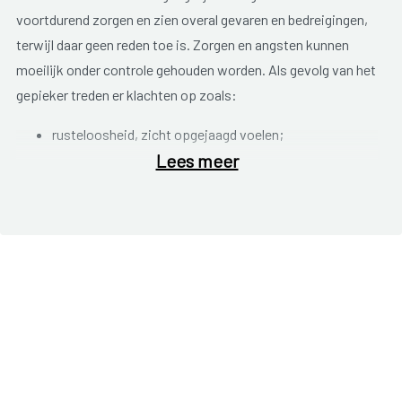
voortdurend zorgen en zien overal gevaren en bedreigingen,
terwijl daar geen reden toe is. Zorgen en angsten kunnen
moeilijk onder controle gehouden worden. Als gevolg van het
gepieker treden er klachten op zoals:
rusteloosheid, zicht opgejaagd voelen;
Lees meer
stress, spanning;
vermoeidheid;
snel geïrriteerd zijn;
concentratieproblemen;
slecht slapen;
gespannen, pijnlijke spieren.