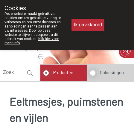
Vanaf februari 2026 z
Cookies
Apotheek Meysen Peer
Deze website maakt gebruik van
011/610300
cookies om uw gebruikservaring te
verbeteren en om onze diensten en
Ik ga akkoord
aanbiedingen aan te passen aan
uw interesses. Door op deze
website te blijven, accepteert u dit
gebruik van cookies.
Klik hier voor
meer info
.
Vandaag
Nu
gesloten
Producten
Oplossingen
Eeltmesjes, puimstenen
en vijlen