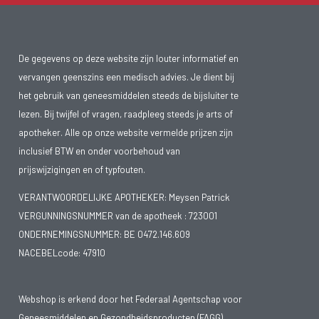
De gegevens op deze website zijn louter informatief en
vervangen geenszins een medisch advies. Je dient bij
het gebruik van geneesmiddelen steeds de bijsluiter te
lezen. Bij twijfel of vragen, raadpleeg steeds je arts of
apotheker. Alle op onze website vermelde prijzen zijn
inclusief BTW en onder voorbehoud van
prijswijzigingen en of typfouten.
VERANTWOORDELIJKE APOTHEKER: Meysen Patrick
VERGUNNINGSNUMMER van de apotheek :
723001
ONDERNEMINGSNUMMER:
BE 0472.146.609
NACEBELcode: 47910
Webshop is erkend door het Federaal Agentschap voor
Geneesmiddelen en Gezondheidsproducten (FAGG)