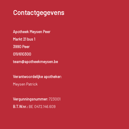
Contactgegevens
Apotheek Meysen Peer
Markt 21 bus 1
3990 Peer
011/610300
team@apotheekmeysen.be
Verantwoordelijke apotheker:
Meysen Patrick
Vergunningsnummer:
723001
B.T.W.nr.:
BE 0472.146.609