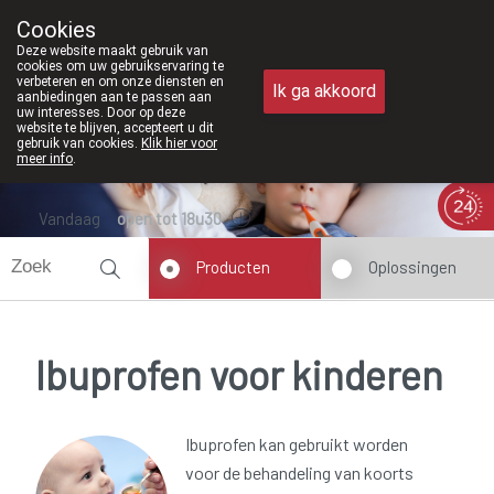
Vanaf februari 2026 zij
Cookies
Apotheek Meysen Peer
Deze website maakt gebruik van
011/610300
cookies om uw gebruikservaring te
verbeteren en om onze diensten en
Ik ga akkoord
aanbiedingen aan te passen aan
uw interesses. Door op deze
website te blijven, accepteert u dit
gebruik van cookies.
Klik hier voor
meer info
.
Vandaag
open tot 18u30
Producten
Oplossingen
Ibuprofen voor kinderen
Ibuprofen kan gebruikt worden
voor de behandeling van koorts