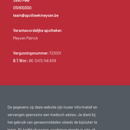
3990 Peer
011/610300
team@apotheekmeysen.be
Verantwoordelijke apotheker:
Meysen Patrick
Vergunningsnummer:
723001
B.T.W.nr.:
BE 0472.146.609
De gegevens op deze website zijn louter informatief en
vervangen geenszins een medisch advies. Je dient bij
het gebruik van geneesmiddelen steeds de bijsluiter te
lezen. Bij twijfel of vragen, raadpleeg steeds je arts of