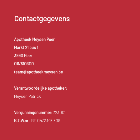
Contactgegevens
Apotheek Meysen Peer
Markt 21 bus 1
3990 Peer
011/610300
team@apotheekmeysen.be
Verantwoordelijke apotheker:
Meysen Patrick
Vergunningsnummer:
723001
B.T.W.nr.:
BE 0472.146.609