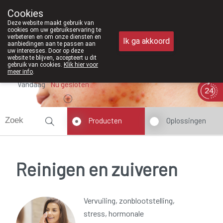
Vanaf februari 2026 zijn
Cookies
Apotheek Meysen Peer
Deze website maakt gebruik van
011/610300
cookies om uw gebruikservaring te
verbeteren en om onze diensten en
Ik ga akkoord
aanbiedingen aan te passen aan
uw interesses. Door op deze
website te blijven, accepteert u dit
gebruik van cookies.
Klik hier voor
meer info
.
Vandaag
Nu
gesloten
Producten
Oplossingen
Reinigen en zuiveren
Vervuiling, zonblootstelling,
stress, hormonale