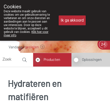
Vanaf februari 2026 zijn
Cookies
Apotheek Meysen Peer
Deze website maakt gebruik van
011/610300
cookies om uw gebruikservaring te
verbeteren en om onze diensten en
Ik ga akkoord
aanbiedingen aan te passen aan
uw interesses. Door op deze
website te blijven, accepteert u dit
gebruik van cookies.
Klik hier voor
meer info
.
Vandaag
gesloten
Producten
Oplossingen
Hydrateren en
matifiëren