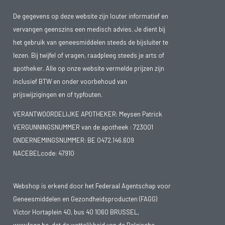
De gegevens op deze website zijn louter informatief en
vervangen geenszins een medisch advies. Je dient bij
het gebruik van geneesmiddelen steeds de bijsluiter te
lezen. Bij twijfel of vragen, raadpleeg steeds je arts of
apotheker. Alle op onze website vermelde prijzen zijn
inclusief BTW en onder voorbehoud van
prijswijzigingen en of typfouten.
VERANTWOORDELIJKE APOTHEKER: Meysen Patrick
VERGUNNINGSNUMMER van de apotheek :
723001
ONDERNEMINGSNUMMER:
BE 0472.146.609
NACEBELcode: 47910
Webshop is erkend door het Federaal Agentschap voor
Geneesmiddelen en Gezondheidsproducten (FAGG)
Victor Hortaplein 40, bus 40 1060 BRUSSEL,
www.fagg.be
, dat de wettelikheid van de Belgische