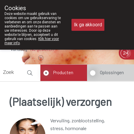
Vanaf februari 2026 zi
Cookies
Apotheek Meysen Peer
Deze website maakt gebruik van
011/610300
cookies om uw gebruikservaring te
verbeteren en om onze diensten en
Ik ga akkoord
aanbiedingen aan te passen aan
uw interesses. Door op deze
website te blijven, accepteert u dit
gebruik van cookies.
Klik hier voor
meer info
.
Vandaag
Nu
gesloten
Producten
Oplossingen
(Plaatselijk) verzorgen
Vervuiling, zonblootstelling,
stress, hormonale