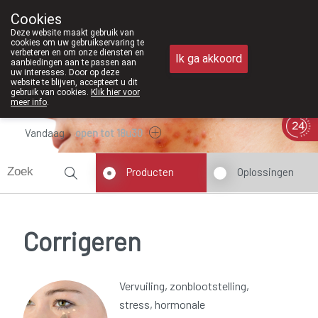
Vanaf februari 2026 zij
Cookies
Apotheek Meysen Peer
Deze website maakt gebruik van
011/610300
cookies om uw gebruikservaring te
verbeteren en om onze diensten en
Ik ga akkoord
aanbiedingen aan te passen aan
uw interesses. Door op deze
website te blijven, accepteert u dit
gebruik van cookies.
Klik hier voor
meer info
.
Vandaag
open tot 18u30
Producten
Oplossingen
Corrigeren
Vervuiling, zonblootstelling,
stress, hormonale