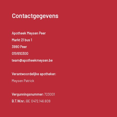
Contactgegevens
Apotheek Meysen Peer
Markt 21 bus 1
3990 Peer
011/610300
team@apotheekmeysen.be
Verantwoordelijke apotheker:
Meysen Patrick
Vergunningsnummer:
723001
B.T.W.nr.:
BE 0472.146.609