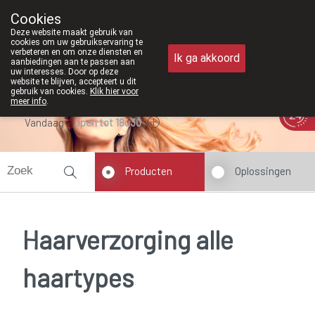
Vanaf februari 2026 zi
Cookies
Apotheek Meysen Peer
Deze website maakt gebruik van
011/610300
cookies om uw gebruikservaring te
verbeteren en om onze diensten en
Ik ga akkoord
aanbiedingen aan te passen aan
uw interesses. Door op deze
website te blijven, accepteert u dit
gebruik van cookies.
Klik hier voor
meer info
.
Vandaag
open tot 18u30
Producten
Oplossingen
Haarverzorging alle
haartypes