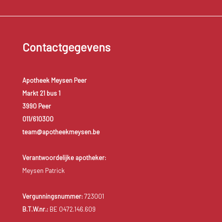
Contactgegevens
Apotheek Meysen Peer
Markt 21 bus 1
3990 Peer
011/610300
team@apotheekmeysen.be
Verantwoordelijke apotheker:
Meysen Patrick
Vergunningsnummer:
723001
B.T.W.nr.:
BE 0472.146.609