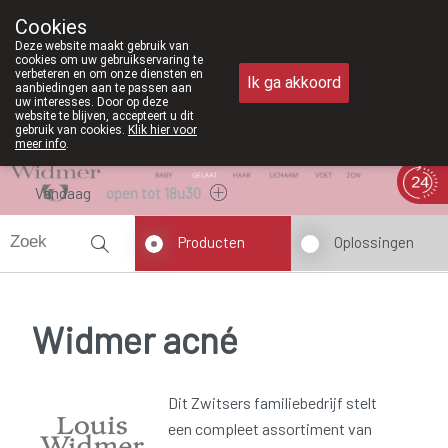
Vanaf februari 2026 zijn
Cookies
Apotheek Meysen Peer
Deze website maakt gebruik van
011/610300
cookies om uw gebruikservaring te
verbeteren en om onze diensten en
Ik ga akkoord
aanbiedingen aan te passen aan
uw interesses. Door op deze
website te blijven, accepteert u dit
gebruik van cookies.
Klik hier voor
meer info
.
Vandaag
open tot 18u30
Producten
Oplossingen
Widmer acné
Dit Zwitsers familiebedrijf stelt
een compleet assortiment van