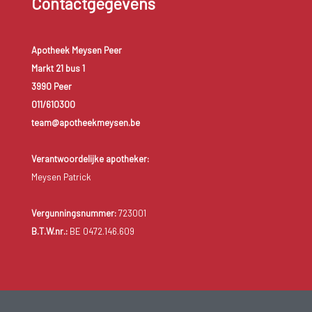
Contactgegevens
Apotheek Meysen Peer
Markt 21 bus 1
3990 Peer
011/610300
team@apotheekmeysen.be
Verantwoordelijke apotheker:
Meysen Patrick
Vergunningsnummer:
723001
B.T.W.nr.:
BE 0472.146.609