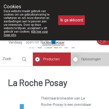
Vanaf februari 2026 zijn we voortaan 
Cookies
Apotheek Meysen Peer
Deze website maakt gebruik van
011/610300
cookies om uw gebruikservaring te
verbeteren en om onze diensten en
Ik ga akkoord
aanbiedingen aan te passen aan
uw interesses. Door op deze
website te blijven, accepteert u dit
gebruik van cookies.
Klik hier voor
meer info
.
Vandaag
open tot 18u30
Producten
Oplossingen
La Roche Posay
Thermaal bronwater van La
Roche-Posay is een onmisbaar