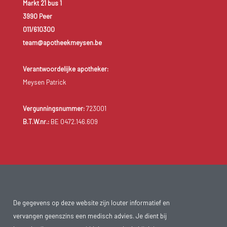
Markt 21 bus 1
3990 Peer
011/610300
team@apotheekmeysen.be
Verantwoordelijke apotheker:
Meysen Patrick
Vergunningsnummer:
723001
B.T.W.nr.:
BE 0472.146.609
De gegevens op deze website zijn louter informatief en
vervangen geenszins een medisch advies. Je dient bij