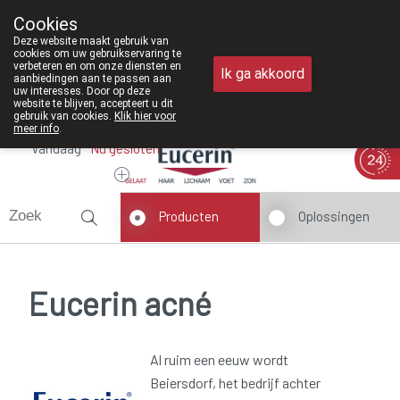
Vanaf februari 2026 zijn we voortaan o
Cookies
Apotheek Meysen Peer
Deze website maakt gebruik van
011/610300
cookies om uw gebruikservaring te
verbeteren en om onze diensten en
Ik ga akkoord
aanbiedingen aan te passen aan
uw interesses. Door op deze
website te blijven, accepteert u dit
gebruik van cookies.
Klik hier voor
meer info
.
Vandaag
Nu
gesloten
Producten
Oplossingen
Eucerin acné
Al ruim een eeuw wordt
Beiersdorf, het bedrijf achter