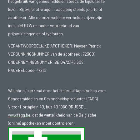
het gebruik van geneesmiddelen steeds de bijsluiter te
lezen. Bij twijfel of vragen, raadpleeg steeds je arts of
apotheker. Alle op onze website vermelde prijzen zijn
inclusief BTW en onder voorbehoud van
prijswijzigingen en of typfouten.
VERANTWOORDELIJKE APOTHEKER: Meysen Patrick
VERGUNNINGSNUMMER van de apotheek :
723001
ONDERNEMINGSNUMMER:
BE 0472.146.609
NACEBELcode: 47910
Webshop is erkend door het Federaal Agentschap voor
Geneesmiddelen en Gezondheidsproducten (FAGG)
Victor Hortaplein 40, bus 40 1060 BRUSSEL,
www.fagg.be
, dat de wettelikheid van de Belgische
(online) apotheken moet controleren.