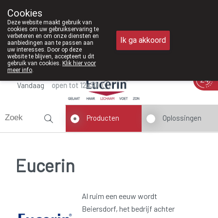
Vanaf februari 2026 zijn we voortaan 
Cookies
Apotheek Meysen Peer
Deze website maakt gebruik van
011/610300
cookies om uw gebruikservaring te
verbeteren en om onze diensten en
Ik ga akkoord
aanbiedingen aan te passen aan
uw interesses. Door op deze
website te blijven, accepteert u dit
gebruik van cookies.
Klik hier voor
meer info
.
Vandaag
open tot 12u30
Producten
Oplossingen
Eucerin
Al ruim een eeuw wordt
Beiersdorf, het bedrijf achter