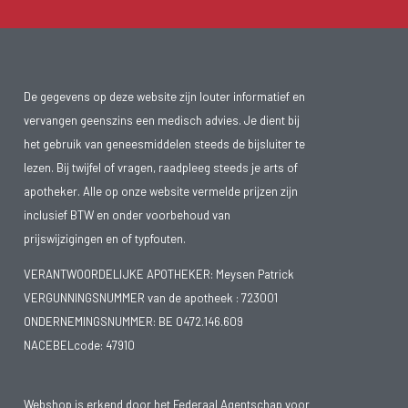
De gegevens op deze website zijn louter informatief en
vervangen geenszins een medisch advies. Je dient bij
het gebruik van geneesmiddelen steeds de bijsluiter te
lezen. Bij twijfel of vragen, raadpleeg steeds je arts of
apotheker. Alle op onze website vermelde prijzen zijn
inclusief BTW en onder voorbehoud van
prijswijzigingen en of typfouten.
VERANTWOORDELIJKE APOTHEKER: Meysen Patrick
VERGUNNINGSNUMMER van de apotheek :
723001
ONDERNEMINGSNUMMER:
BE 0472.146.609
NACEBELcode: 47910
Webshop is erkend door het Federaal Agentschap voor