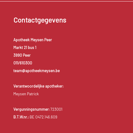
Contactgegevens
Apotheek Meysen Peer
Markt 21 bus 1
3990 Peer
011/610300
team@apotheekmeysen.be
Verantwoordelijke apotheker:
Meysen Patrick
Vergunningsnummer:
723001
B.T.W.nr.:
BE 0472.146.609