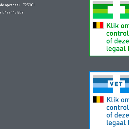
e apotheek :
723001
E 0472.146.609