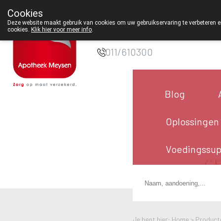
Cookies
Apotheek Meysen
Deze website maakt gebruik van cookies om uw gebruikservaring te verbeteren en
cookies.
Klik hier voor meer info
.
Peer
011/610300
Blog
Oplossingen
Voedingssu
Je bent hier: Home >
Product