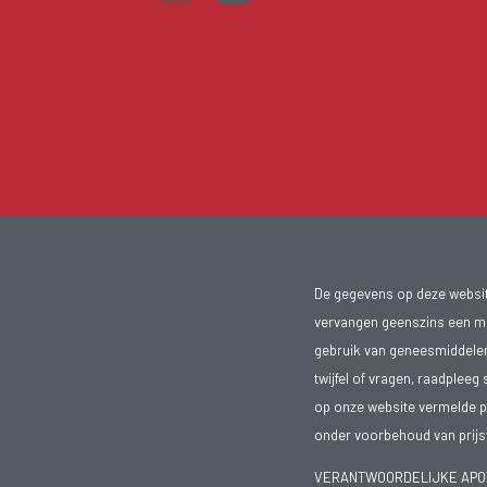
De gegevens op deze website
vervangen geenszins een med
gebruik van geneesmiddelen s
twijfel of vragen, raadpleeg 
op onze website vermelde pr
onder voorbehoud van prijsw
VERANTWOORDELIJKE APOTH