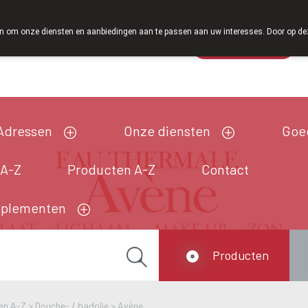
Vanaf februari 2026 zijn we voortaan ook weer op zaterda
 om onze diensten en aanbiedingen aan te passen aan uw interesses. Door op deze w
Wachtdienst
Vandaag
Nu
gesloten
Adressen
Onze diensten
Goe
 A-Z
Producten A-Z
Contact
pplementen
Producten
en A-Z
>
Douche- / badolie
>
Avène