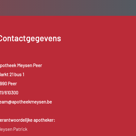
Contactgegevens
potheek Meysen Peer
arkt 21 bus 1
990 Peer
11/610300
eam@apotheekmeysen.be
erantwoordelijke apotheker:
eysen Patrick