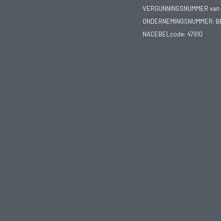
VERGUNNINGSNUMMER van d
ONDERNEMINGSNUMMER:
B
NACEBELcode: 47910