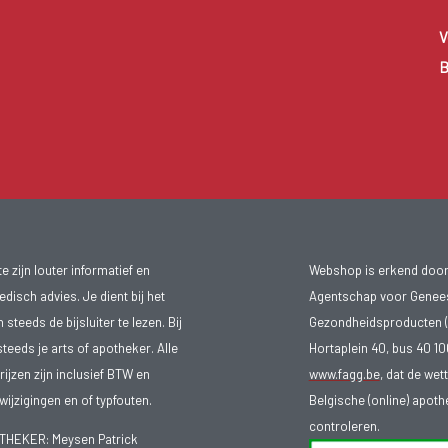
V
B
 zijn louter informatief en
Webshop is erkend door
isch advies. Je dient bij het
Agentschap voor Genee
teeds de bijsluiter te lezen. Bij
Gezondheidsproducten (
steeds je arts of apotheker. Alle
Hortaplein 40, bus 40 
ijzen zijn inclusief BTW en
www.fagg.be
, dat de wet
ijzigingen en of typfouten.
Belgische (online) apot
controleren.
EKER: Meysen Patrick