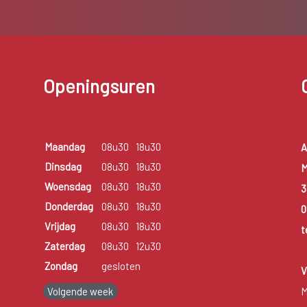
Openingsuren
Maandag
08u30
18u30
A
Dinsdag
08u30
18u30
M
Woensdag
08u30
18u30
3
Donderdag
08u30
18u30
0
Vrijdag
08u30
18u30
t
Zaterdag
08u30
12u30
Zondag
gesloten
V
Volgende week
M