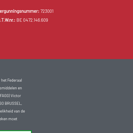
ergunningsnummer:
723001
.T.W.nr.:
BE 0472.146.609
 het Federaal
smiddelen en
FAGG) Victor
1060 BRUSSEL,
telikheid van de
heken moet