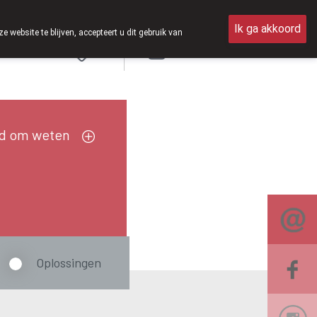
g open van 8u30 tot 12u30.
Ik ga akkoord
ebsite te blijven, accepteert u dit gebruik van
Aanmelden
FR
d om weten
Oplossingen