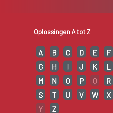
Oplossingen A tot Z
A
B
C
D
E
F
G
H
I
J
K
L
M
N
O
P
Q
R
S
T
U
V
W
X
Y
Z