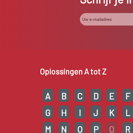
Oplossingen A tot Z
A
B
C
D
E
F
G
H
I
J
K
L
M
N
O
P
Q
R