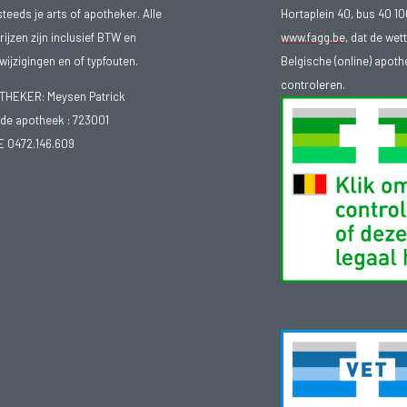
steeds je arts of apotheker. Alle
Hortaplein 40, bus 40 
ijzen zijn inclusief BTW en
www.fagg.be
, dat de wet
ijzigingen en of typfouten.
Belgische (online) apot
controleren.
EKER: Meysen Patrick
e apotheek :
723001
E 0472.146.609