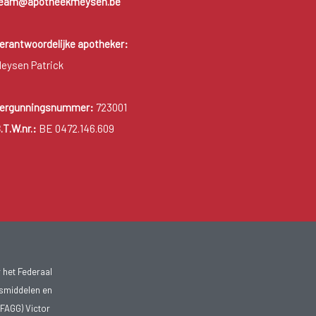
eam@apotheekmeysen.be
erantwoordelijke apotheker:
eysen Patrick
ergunningsnummer:
723001
.T.W.nr.:
BE 0472.146.609
 het Federaal
smiddelen en
FAGG) Victor