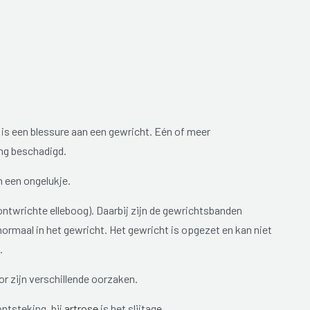
t is een blessure aan een gewricht. Eén of meer
ng beschadigd.
 een ongelukje.
ontwrichte elleboog). Daarbij zijn de gewrichtsbanden
normaal in het gewricht. Het gewricht is opgezet en kan niet
.
r zijn verschillende oorzaken.
ontsteking, bij
artrose
is het slijtage.