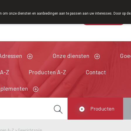
Vanaf februari 2026 zijn we voortaan ook weer op zaterdag open 
 om onze diensten en aanbiedingen aan te passen aan uw interesses. Door op deze w
Wachtdienst
Vandaag
Nu
gesloten
Adressen
Onze diensten
Goe
 A-Z
Producten A-Z
Contact
pplementen
Producten
ngen A-Z
>
Gewrichtspijn