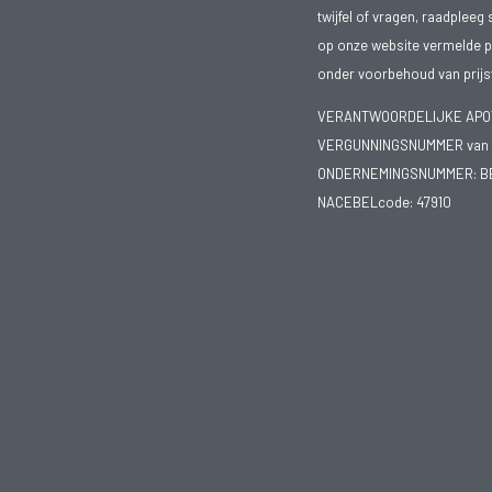
twijfel of vragen, raadpleeg 
op onze website vermelde pr
onder voorbehoud van prijsw
VERANTWOORDELIJKE APOTH
VERGUNNINGSNUMMER van d
ONDERNEMINGSNUMMER:
B
NACEBELcode: 47910