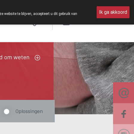
van 8u30 tot 12u30.
Ik ga akkoord
ebsite te blijven, accepteert u dit gebruik van
Aanmelden
FR
d om weten
Oplossingen