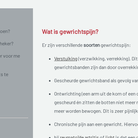
Wat is gewrichtspijn?
doen?
theker?
Er zijn verschillende
soorten
gewrichtspijn:
r voor me
Verstuiking
(verzwikking, verrekking). Di
gewrichtsbanden zijn dan door overrekki
ts te
Gescheurde gewrichtsband als gevolg van
Ontwrichting (een arm uit de kom of een 
gescheurd én zitten de botten niet meer 
meer worden bewogen. Dit is zeer pijnlijk
Chronische pijn aan een gewricht. Hiervoo
bij
reumatoïde artritis
of
jicht
is dat een 