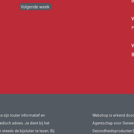
t
Volgende week
V
M
V
B
 zijn louter informatief en
Webshop is erkend door
isch advies. Je dient bij het
Agentschap voor Genee
teeds de bijsluiter te lezen. Bij
Gezondheidsproducten (