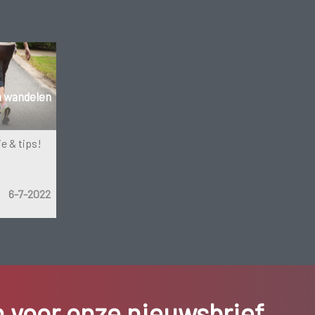
n wandelen
e & tips!
6-7-2022
in voor onze nieuwsbrief