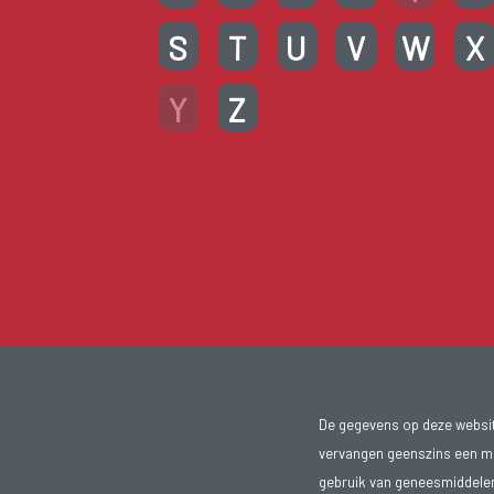
S
T
U
V
W
X
Y
Z
De gegevens op deze website
vervangen geenszins een med
gebruik van geneesmiddelen s