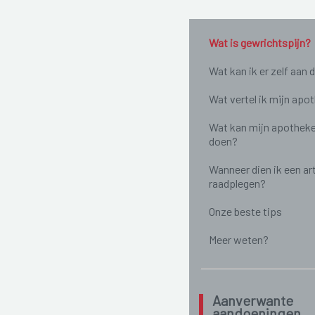
Wat is gewrichtspijn?
Wat kan ik er zelf aan 
Wat vertel ik mijn apo
Wat kan mijn apotheke
doen?
Wanneer dien ik een ar
raadplegen?
Onze beste tips
Meer weten?
Aanverwante
aandoeningen