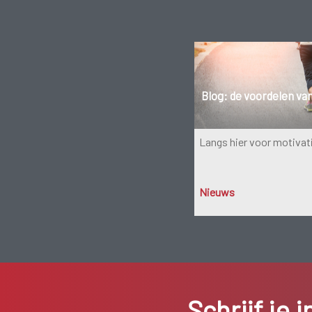
Blog: de voordelen va
Langs hier voor motivati
Nieuws
Schrijf je 