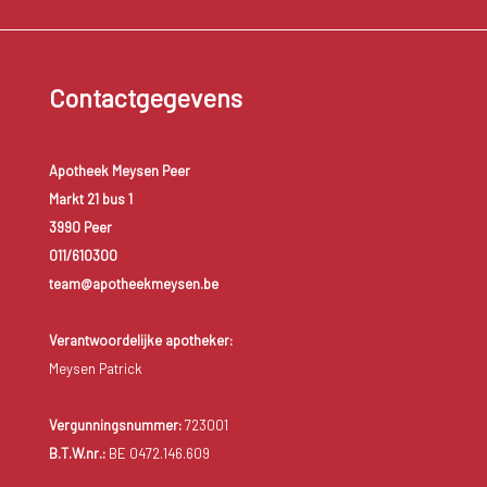
Contactgegevens
Apotheek Meysen Peer
Markt 21 bus 1
3990 Peer
011/610300
team@apotheekmeysen.be
Verantwoordelijke apotheker:
Meysen Patrick
Vergunningsnummer:
723001
B.T.W.nr.:
BE 0472.146.609