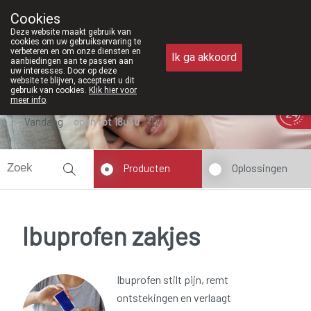
Vanaf februari 2026 zijn we voortaan 
Cookies
Apotheek Meysen Peer
Deze website maakt gebruik van
011/610300
cookies om uw gebruikservaring te
verbeteren en om onze diensten en
Ik ga akkoord
aanbiedingen aan te passen aan
uw interesses. Door op deze
website te blijven, accepteert u dit
gebruik van cookies.
Klik hier voor
meer info
.
Vandaag
open tot 18u30
Producten
Oplossingen
Ibuprofen zakjes
Ibuprofen stilt pijn, remt
ontstekingen en verlaagt