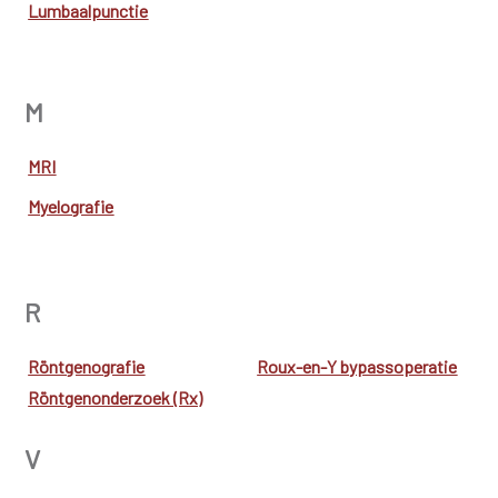
Lumbaalpunctie
M
MRI
Myelografie
R
Röntgenografie
Roux-en-Y bypassoperatie
Röntgenonderzoek (Rx)
V