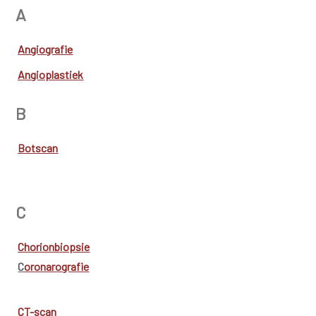
A
Angiografie
Angioplastiek
B
Botscan
C
Chorionbiopsie
C
oronarografie
CT-scan