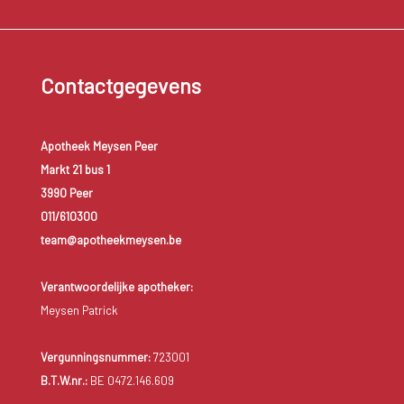
Contactgegevens
Apotheek Meysen Peer
Markt 21 bus 1
3990 Peer
011/610300
team@apotheekmeysen.be
Verantwoordelijke apotheker:
Meysen Patrick
Vergunningsnummer:
723001
B.T.W.nr.:
BE 0472.146.609