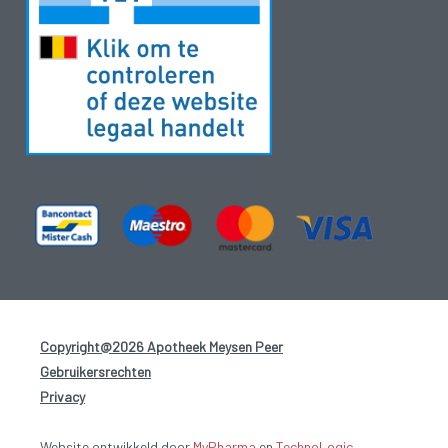
Copyright@2026 Apotheek Meysen Peer
-
Gebruikersrechten
-
Privacy
-
Website ontwikkeld door
MyPharma
en
TechnoLogic