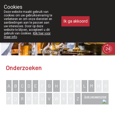
zijn we voortaan ook weer op zaterdag open van 8u30 tot 12u30.
Cookies
Apotheek Meysen Peer
Deze website maakt gebruik van
011/610300
cookies om uw gebruikservaring te
verbeteren en om onze diensten en
Ik ga akkoord
aanbiedingen aan te passen aan
uw interesses. Door op deze
website te blijven, accepteert u dit
gebruik van cookies.
Klik hier voor
meer info
.
Vandaag
open tot 18u30
Onderzoeken
A
B
C
D
E
F
G
H
I
J
K
L
M
N
O
Zoek geneesmiddel
P
Q
R
S
T
U
V
W
X
Y
Z