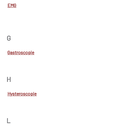
EMG
G
Gastroscopie
H
Hysteroscopie
L