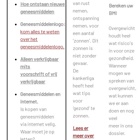
van rust
Hoe ontstaan nieuwe
Bereken uw
nemen,
geneesmiddelen
BMI
ontspanning
Geneesmiddelenlogo:
nemen, voor
Overgewicht
kom alles te weten
een aantal
houdt heel
over het
'zonnen'. Dit
wat risico's
geneesmiddelenlogo.
zonnen is
in voor onze
niet zonder
gezondheid.
Alleen verkrijgbaar
gevaar.
Wanneer
mits
De
mogen we
voorschrift of vrij
kankerliga
spreken
van
verkrijgbaar
heeft heel
overgewicht,
wat tips
Geneesmiddelen en
wat kunnen
voor
internet.
we er aan
'gezond' te
Is kopen van
doen en nog
zonnen.
geneesmiddelen
veel
via internet velig,
meer in ons
Lees er
Waar moet je op
dossier.
meer over
letten?