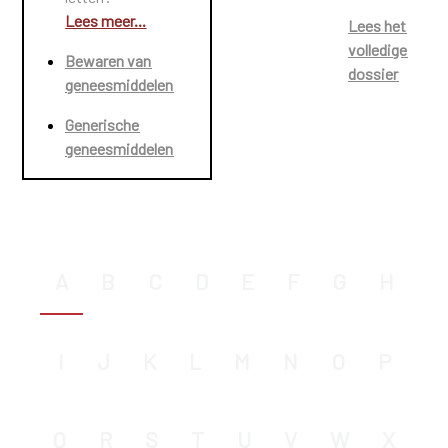
Lees meer...
Lees het
volledige
Bewaren van
dossier
geneesmiddelen
Generische
geneesmiddelen
A
B
C
D
E
F
G
H
I
J
K
L
M
N
O
P
Q
R
S
T
U
V
W
X