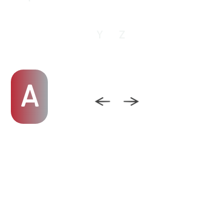
Y
Z
A