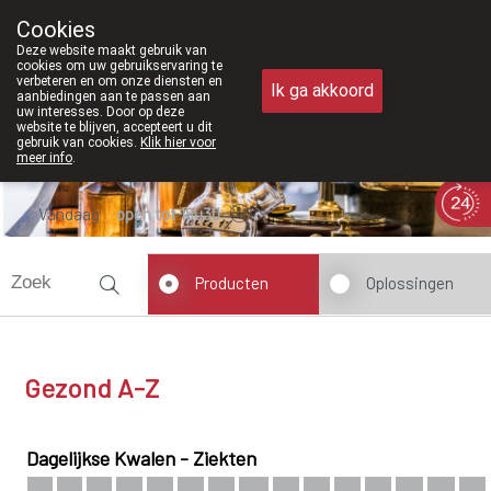
Vanaf februari 2026 zijn we voortaan o
Cookies
Apotheek Meysen Peer
Deze website maakt gebruik van
011/610300
cookies om uw gebruikservaring te
verbeteren en om onze diensten en
Ik ga akkoord
aanbiedingen aan te passen aan
uw interesses. Door op deze
website te blijven, accepteert u dit
gebruik van cookies.
Klik hier voor
meer info
.
Vandaag
open tot 18u30
Producten
Oplossingen
Gezond A-Z
Dagelijkse
Kwalen - Ziekten