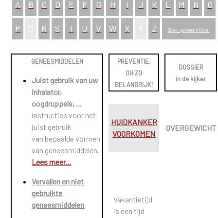
A
B
C
D
E
F
G
H
I
J
K
L
M
N
O
P
Q
R
S
T
U
V
W
X
Y
Z
Zoek geneesmiddel
GENEESMIDDELEN
PREVENTIE,
DOSSIER
OH ZO
in de kijker
J
uist gebruik van uw
BELANGRIJK!
inhalator,
oogdruppels, ...
instructies voor het
HUIDKANKER
juist gebruik
OVERGEWICHT
VOORKOMEN
van bepaalde vormen
van geneesmiddelen.
Lees meer...
Vervallen en niet
gebruikte
Vakantietijd
geneesmiddelen
is een tijd