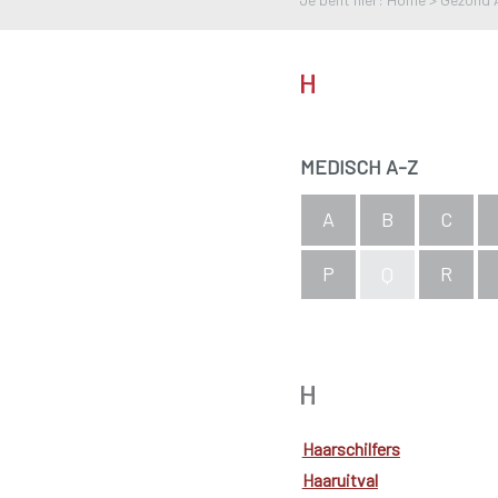
H
MEDISCH A-Z
A
B
C
P
Q
R
Bekijk de complete index
H
Haarschilfers
Haaruitval