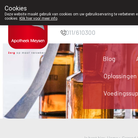
Cookies
Apotheek Meysen
Deze website maakt gebruik van cookies om uw gebruikservaring te verbeteren en
cookies.
Klik hier voor meer info
.
Peer
011/610300
Blog
Oplossingen
Voedingssu
Je bent hier: Home >
Gezond 