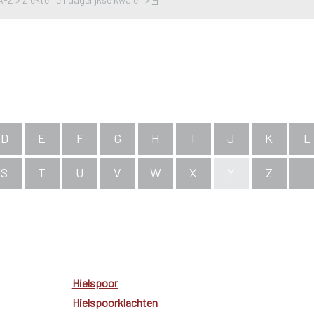
D
E
F
G
H
I
J
K
L
S
T
U
V
W
X
Y
Z
Hielspoor
Hielspoorklachten