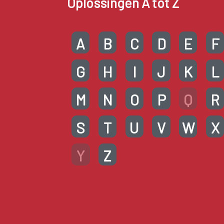
Oplossingen A tot Z
A
B
C
D
E
F
G
H
I
J
K
L
M
N
O
P
Q
R
S
T
U
V
W
X
Y
Z