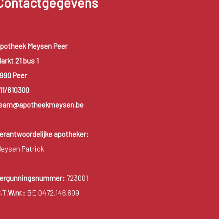
Contactgegevens
potheek Meysen Peer
arkt 21 bus 1
990 Peer
11/610300
eam@apotheekmeysen.be
erantwoordelijke apotheker:
eysen Patrick
ergunningsnummer:
723001
.T.W.nr.:
BE 0472.146.609