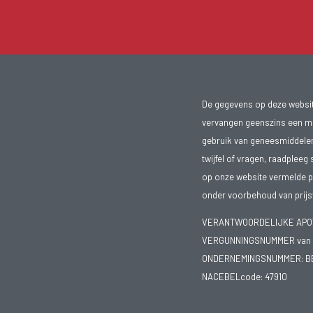
De gegevens op deze website
vervangen geenszins een med
gebruik van geneesmiddelen s
twijfel of vragen, raadpleeg 
op onze website vermelde pr
onder voorbehoud van prijsw
VERANTWOORDELIJKE APOTH
VERGUNNINGSNUMMER van d
ONDERNEMINGSNUMMER:
B
NACEBELcode: 47910