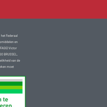
 het Federaal
smiddelen en
FAGG) Victor
1060 BRUSSEL,
telikheid van de
heken moet