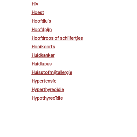
Hiv
Hoest
Hoofdluis
Hoofdpijn
Hoofdroos of schilfertjes
Hooikoorts
Huidkanker
Huidlupus
Huisstofmijtallergie
Hypertensie
Hyperthyreoïdie
Hypothyreoïdie