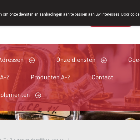
Vanaf februari 2026 zijn we voortaan ook weer op zaterdag
 om onze diensten en aanbiedingen aan te passen aan uw interesses. Door op deze w
Wachtdienst
Vandaag
Nu
gesloten
Adressen
Onze diensten
Goe
 A-Z
Producten A-Z
Contact
pplementen
A-Z
>
Ziekten en dagelijkse kwalen
>
H