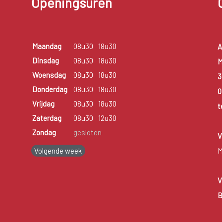
Openingsuren
Maandag
08u30
18u30
A
Dinsdag
08u30
18u30
M
Woensdag
08u30
18u30
3
Donderdag
08u30
18u30
0
Vrijdag
08u30
18u30
t
Zaterdag
08u30
12u30
Zondag
gesloten
V
Volgende week
M
V
B