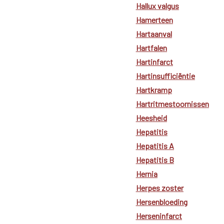
Hallux valgus
Hamerteen
Hartaanval
Hartfalen
Hartinfarct
Hartinsufficiëntie
Hartkramp
Hartritmestoornissen
Heesheid
Hepatitis
Hepatitis A
Hepatitis B
Hernia
Herpes zoster
Hersenbloeding
Herseninfarct