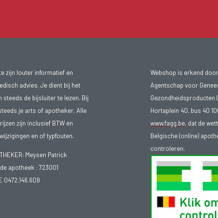
 zijn louter informatief en
Webshop is erkend door
isch advies. Je dient bij het
Agentschap voor Genee
teeds de bijsluiter te lezen. Bij
Gezondheidsproducten (
steeds je arts of apotheker. Alle
Hortaplein 40, bus 40 
ijzen zijn inclusief BTW en
www.fagg.be
, dat de wet
ijzigingen en of typfouten.
Belgische (online) apot
controleren.
EKER: Meysen Patrick
e apotheek :
723001
E 0472.146.609