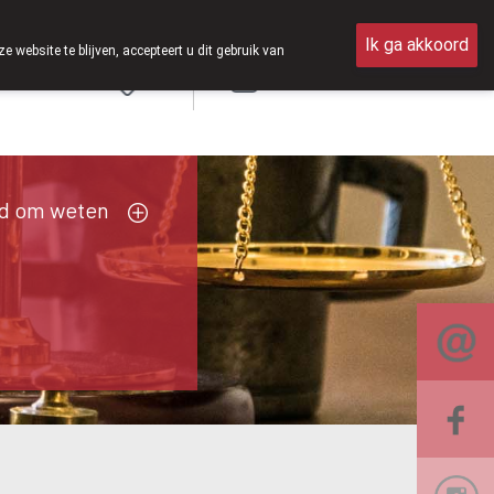
 open van 8u30 tot 12u30.
Ik ga akkoord
ebsite te blijven, accepteert u dit gebruik van
Aanmelden
FR
d om weten