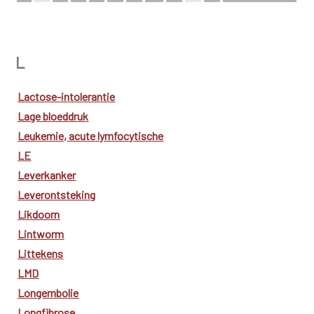
Bekijk de complete index
L
Lactose-intolerantie
Lage bloeddruk
Leukemie, acute lymfocytische
LE
Leverkanker
Leverontsteking
Likdoorn
Lintworm
Littekens
LMD
Longembolie
Longfibrose