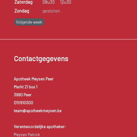
Zaterdag
08u30
12u30
Zondag
gesloten
Volgende week
Contactgegevens
Apotheek Meysen Peer
Markt 21 bus 1
3990 Peer
011/610300
team@apotheekmeysen.be
Verantwoordelijke apotheker:
Meysen Patrick