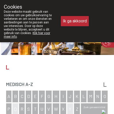
zijn we voortaan ook weer op zaterdag open van 8u30 tot 12u30.
Cookies
Apotheek Meysen Peer
Deze website maakt gebruik van
011/610300
cookies om uw gebruikservaring te
verbeteren en om onze diensten en
Ik ga akkoord
aanbiedingen aan te passen aan
uw interesses. Door op deze
website te blijven, accepteert u dit
gebruik van cookies.
Klik hier voor
meer info
.
Vandaag
gesloten
L
L
MEDISCH A-Z
A
B
C
D
E
F
G
H
I
J
K
L
M
N
O
Zoek geneesmiddel
P
Q
R
S
T
U
V
W
X
Y
Z