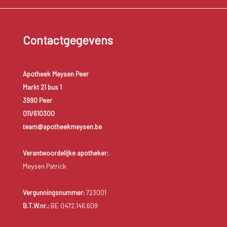
Contactgegevens
Apotheek Meysen Peer
Markt 21 bus 1
3990 Peer
011/610300
team@apotheekmeysen.be
Verantwoordelijke apotheker:
Meysen Patrick
Vergunningsnummer:
723001
B.T.W.nr.:
BE 0472.146.609