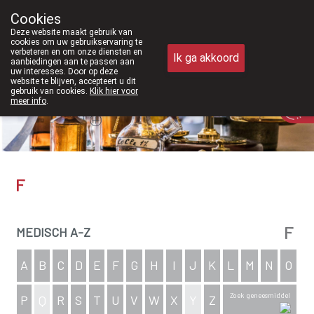
6 zijn we voortaan ook weer op zaterdag open van 8u30 tot 12u30.
Cookies
Apotheek Meysen Peer
Deze website maakt gebruik van
011/610300
cookies om uw gebruikservaring te
verbeteren en om onze diensten en
Ik ga akkoord
aanbiedingen aan te passen aan
uw interesses. Door op deze
website te blijven, accepteert u dit
gebruik van cookies.
Klik hier voor
Vandaag
Nu
gesloten
meer info
.
F
F
MEDISCH A-Z
A
B
C
D
E
F
G
H
I
J
K
L
M
N
O
Zoek geneesmiddel
P
Q
R
S
T
U
V
W
X
Y
Z