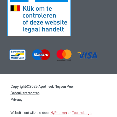
Copyright@2026 Apotheek Meysen Peer
-
Gebruikersrechten
-
Privacy
-
Website ontwikkeld door
MyPharma
en
TechnoLogic