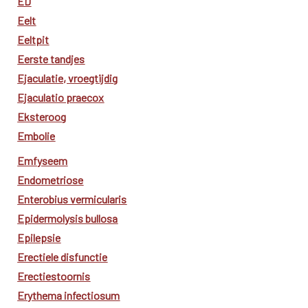
ED
Eelt
Eeltpit
Eerste tandjes
Ejaculatie, vroegtijdig
Ejaculatio praecox
Eksteroog
Embolie
Emfyseem
Endometriose
Enterobius vermicularis
Epidermolysis bullosa
Epilepsie
Erectiele disfunctie
Erectiestoornis
Erythema infectiosum