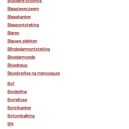
Bipolaire stoornis
Blaasjeseczeem
Blaaskanker
Blaasontsteking
Blaren
Blauwe plekken
Blindedarmontsteking
Bloedarmoede
Bloedneus
Bloedverlies na menopauze
Bof
Borderline
Borreliose
Borstkanker
Botontkalking
BN