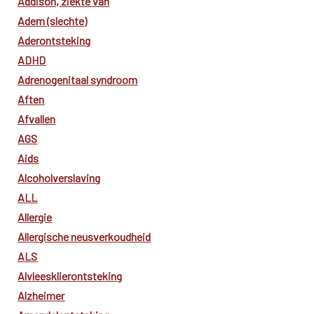
Addison, ziekte van
Adem (slechte)
Aderontsteking
ADHD
Adrenogenitaal syndroom
Aften
Afvallen
AGS
Aids
Alcoholverslaving
ALL
Allergie
Allergische neusverkoudheid
ALS
Alvleesklierontsteking
Alzheimer