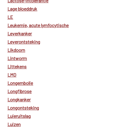
Lactose-intolerantie
Lage bloeddruk
LE
Leukemie, acute lymfocytische
Leverkanker
Leverontsteking
Likdoorn
Lintworm
Littekens
LMD
Longembolie
Longfibrose
Longkanker
Longontsteking
Luieruitslag
Luizen