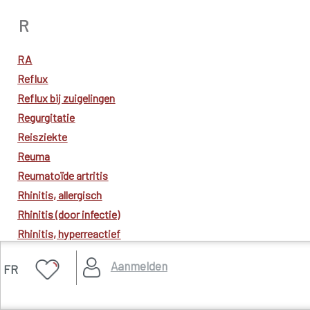
R
RA
Reflux
Reflux bij zuigelingen
Regurgitatie
Reisziekte
Reuma
Reumatoïde artritis
Rhinitis, allergisch
Rhinitis (door infectie)
Rhinitis, hyperreactief
Rodehond
Aanmelden
FR
Roodvonk
Rookverslaving