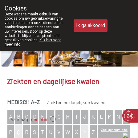
rtaan ook weer op zaterdag open van 8u30 tot 12u30.
Cookies
Apotheek Meysen Peer
Deze website maakt gebruik van
011/610300
cookies om uw gebruikservaring te
verbeteren en om onze diensten en
Ik ga akkoord
aanbiedingen aan te passen aan
uw interesses. Door op deze
website te blijven, accepteert u dit
gebruik van cookies.
Klik hier voor
meer info
.
Ziekten en dagelijkse kwalen
MEDISCH A-Z
Ziekten en dagelijkse kwalen
A
B
C
D
E
F
G
H
I
J
K
L
M
N
O
Vandaag
gesloten
Zoek geneesmiddel
P
Q
R
S
T
U
V
W
X
Y
Z