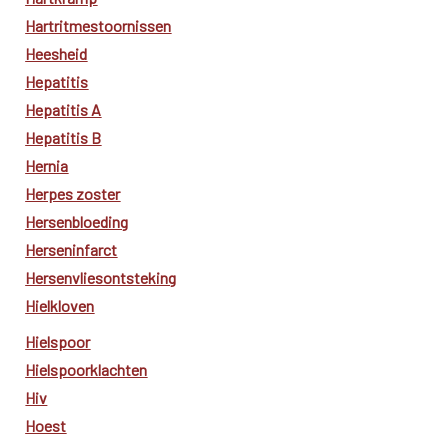
Hartritmestoornissen
Heesheid
Hepatitis
Hepatitis A
Hepatitis B
Hernia
Herpes zoster
Hersenbloeding
Herseninfarct
Hersenvliesontsteking
Hielkloven
Hielspoor
Hielspoorklachten
Hiv
Hoest