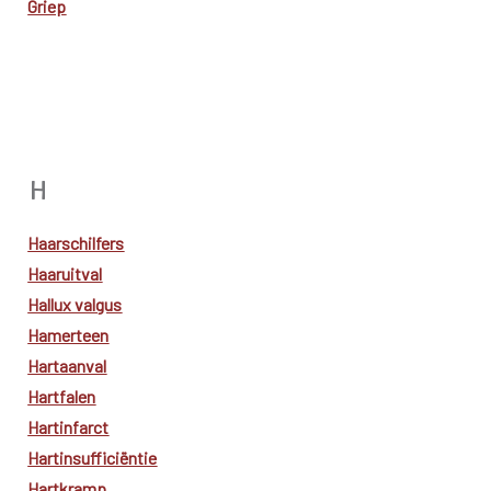
Griep
H
Haarschilfers
Haaruitval
Hallux valgus
Hamerteen
Hartaanval
Hartfalen
Hartinfarct
Hartinsufficiëntie
Hartkramp