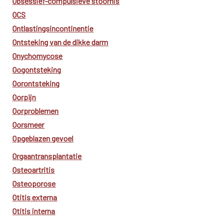
Obsessief-compulsieve stoornis
OCS
Ontlastingsincontinentie
Ontsteking van de dikke darm
Onychomycose
Oogontsteking
Oorontsteking
Oorpijn
Oorproblemen
Oorsmeer
Opgeblazen gevoel
Orgaantransplantatie
Osteoartritis
Osteoporose
Otitis externa
Otitis interna