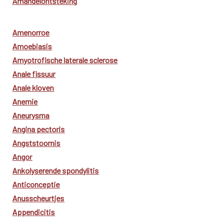
Amandelontsteking
Amenorroe
Amoebiasis
Amyotrofische laterale sclerose
Anale fissuur
Anale kloven
Anemie
Aneurysma
Angina pectoris
Angststoornis
Angor
Ankolyserende spondylitis
Anticonceptie
Anusscheurtjes
Appendicitis