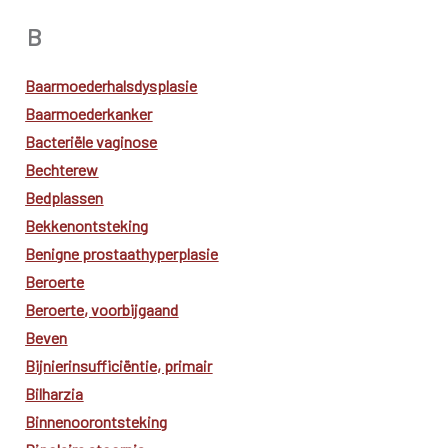
B
Baarmoederhalsdysplasie
Baarmoederkanker
Bacteriële vaginose
Bechterew
Bedplassen
Bekkenontsteking
Benigne prostaathyperplasie
Beroerte
Beroerte
, voorbijgaand
Beven
Bijnierinsufficiëntie, primair
Bilharzia
Binnenoorontsteking