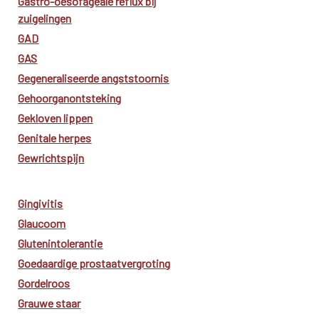
Gastro-oesofageale reflux bij
zuigelingen
GAD
GAS
Gegeneraliseerde angststoornis
Gehoorganontsteking
Gekloven lippen
Genitale herpes
Gewrichtspijn
Gingivitis
Glaucoom
Glutenintolerantie
Goedaardige prostaatvergroting
Gordelroos
Grauwe staar