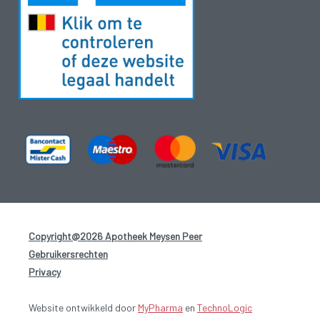
Copyright@2026 Apotheek Meysen Peer
-
Gebruikersrechten
-
Privacy
-
Website ontwikkeld door
MyPharma
en
TechnoLogic