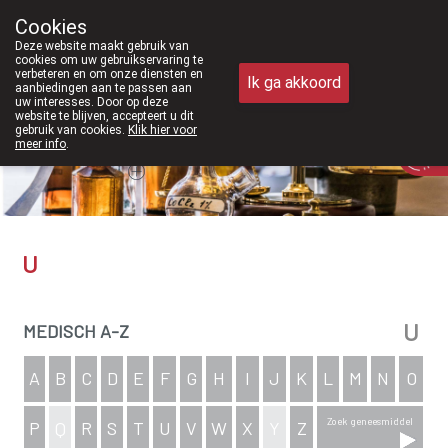
Vanaf februari 2026 zijn we voortaan
Cookies
Apotheek Meysen Peer
Deze website maakt gebruik van
011/610300
cookies om uw gebruikservaring te
verbeteren en om onze diensten en
Ik ga akkoord
aanbiedingen aan te passen aan
uw interesses. Door op deze
website te blijven, accepteert u dit
gebruik van cookies.
Klik hier voor
Vandaag
Nu
gesloten
meer info
.
U
U
MEDISCH A-Z
A
B
C
D
E
F
G
H
I
J
K
L
M
N
O
Zoek geneesmiddel
P
Q
R
S
T
U
V
W
X
Y
Z