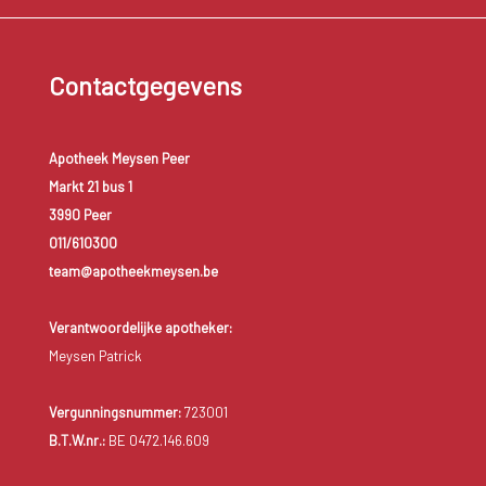
Contactgegevens
Apotheek Meysen Peer
Markt 21 bus 1
3990 Peer
011/610300
team@apotheekmeysen.be
Verantwoordelijke apotheker:
Meysen Patrick
Vergunningsnummer:
723001
B.T.W.nr.:
BE 0472.146.609