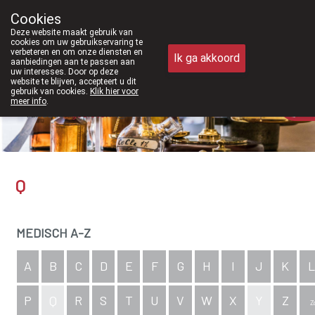
6 zijn we voortaan ook weer op zaterdag open van 8u30 tot 12u30.
Cookies
Apotheek Meysen Peer
Deze website maakt gebruik van
011/610300
cookies om uw gebruikservaring te
verbeteren en om onze diensten en
Ik ga akkoord
aanbiedingen aan te passen aan
uw interesses. Door op deze
website te blijven, accepteert u dit
gebruik van cookies.
Klik hier voor
meer info
.
Vandaag
gesloten
Q
MEDISCH A-Z
A
B
C
D
E
F
G
H
I
J
K
L
P
Q
R
S
T
U
V
W
X
Y
Z
Z