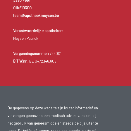
3990 Peer
011/610300
team@apotheekmeysen.be
Verantwoordelijke apotheker:
Meysen Patrick
Vergunningsnummer:
723001
B.T.W.nr.:
BE 0472.146.609
De gegevens op deze website zijn louter informatief en
vervangen geenszins een medisch advies. Je dient bij
het gebruik van geneesmiddelen steeds de bijsluiter te
lezen. Bij twijfel of vragen, raadpleeg steeds je arts of